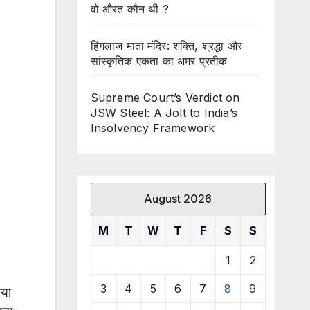
वो औरत कौन थी ?
हिंगलाज माता मंदिर: शक्ति, श्रद्धा और
सांस्कृतिक एकता का अमर प्रतीक
Supreme Court’s Verdict on
JSW Steel: A Jolt to India’s
Insolvency Framework
August 2026
M
T
W
T
F
S
S
1
2
3
4
5
6
7
8
9
िया