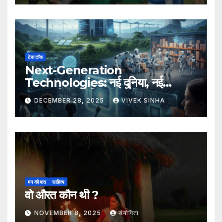
टेक टॉक
Next-Generation
Technologies: नई दुनिया, नई
संभावनाएँ, नया भविष्य
DECEMBER 28, 2025
VIVEK SINHA
मन की बात
साहित्य
वो औरत कौन थी ?
NOVEMBER 8, 2025
संयोगिता