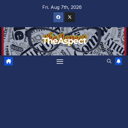
Skip
Fri. Aug 7th, 2026
to
content
TheAspect