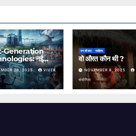
t-Generation
मन की बात
साहित्य
nologies: नई
वो औरत कौन थी ?
, नई संभावनाएँ, नया
EMBER 28, 2025
VIVEK
NOVEMBER 8, 2025
संयोगिता