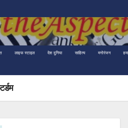
ात
लाइफ स्टाइल
देश दुनिया
साहित्य
मनोरंजन
हमा
टर्डम