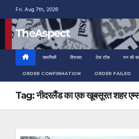
Skip
Fri. Aug 7th, 2026
to
content
TheAspect
सामयिकी
विरासत
टेक टॉक
मन की ब
ORDER CONFIRMATION
ORDER FAILED
Tag:
नीदरलैंड का एक खूबसूरत शहर एम्स्