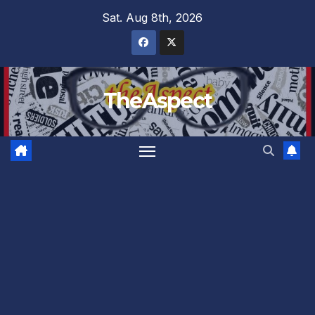
Skip
Sat. Aug 8th, 2026
to
content
TheAspect