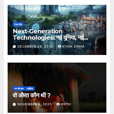
टेक टॉक
Next-Generation
Technologies: नई दुनिया, नई
संभावनाएँ, नया भविष्य
DECEMBER 28, 2025
VIVEK SINHA
मन की बात
साहित्य
वो औरत कौन थी ?
NOVEMBER 8, 2025
संयोगिता