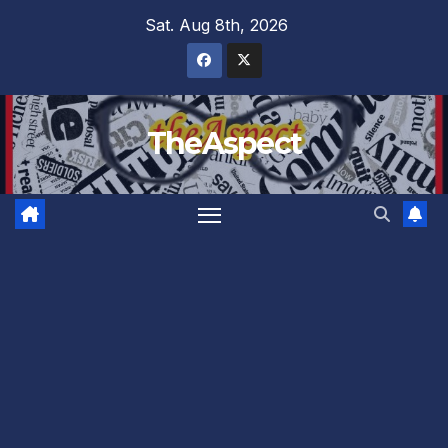
Skip
Sat. Aug 8th, 2026
to
content
TheAspect