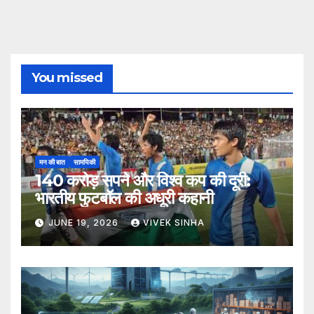
You missed
मन की बात
सामयिकी
140 करोड़ सपने और विश्व कप की दूरी:
भारतीय फुटबॉल की अधूरी कहानी
JUNE 19, 2026
VIVEK SINHA