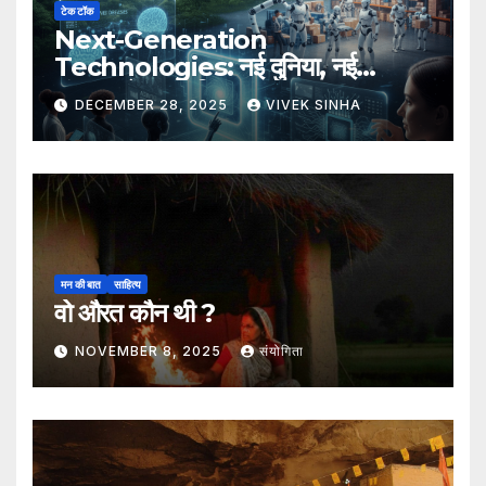
टेक टॉक
Next-Generation
Technologies: नई दुनिया, नई
संभावनाएँ, नया भविष्य
DECEMBER 28, 2025
VIVEK SINHA
मन की बात
साहित्य
वो औरत कौन थी ?
NOVEMBER 8, 2025
संयोगिता