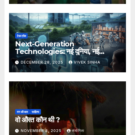
टेक टॉक
Next-Generation
Technologies: नई दुनिया, नई
संभावनाएँ, नया भविष्य
DECEMBER 28, 2025
VIVEK SINHA
मन की बात
साहित्य
वो औरत कौन थी ?
NOVEMBER 8, 2025
संयोगिता