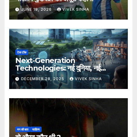
JUNE 19, 2026
VIVEK SINHA
टेक टॉक
Next-Generation
Technologies: नई दुनिया, नई
संभावनाएँ, नया भविष्य
DECEMBER 28, 2025
VIVEK SINHA
मन की बात
साहित्य