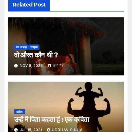
Related Post
मन की बात
साहित्य
वो औरत कौन थी ?
NOV 8, 2025
संयोगिता
साहित्य
उन्हें मै पिता कहता हूं : एक कविता
JUL 15, 2021
UDBHAV SINHA