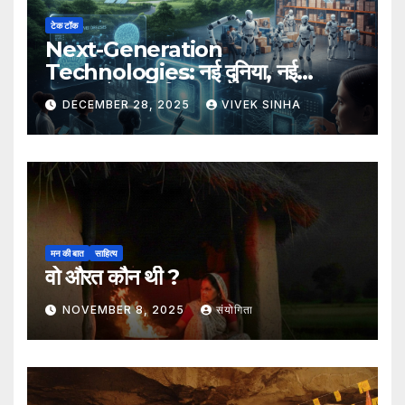
टेक टॉक
Next-Generation
Technologies: नई दुनिया, नई
संभावनाएँ, नया भविष्य
DECEMBER 28, 2025
VIVEK SINHA
मन की बात
साहित्य
वो औरत कौन थी ?
NOVEMBER 8, 2025
संयोगिता