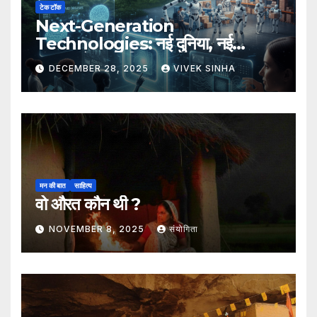
टेक टॉक
Next-Generation
Technologies: नई दुनिया, नई
संभावनाएँ, नया भविष्य
DECEMBER 28, 2025
VIVEK SINHA
मन की बात
साहित्य
वो औरत कौन थी ?
NOVEMBER 8, 2025
संयोगिता