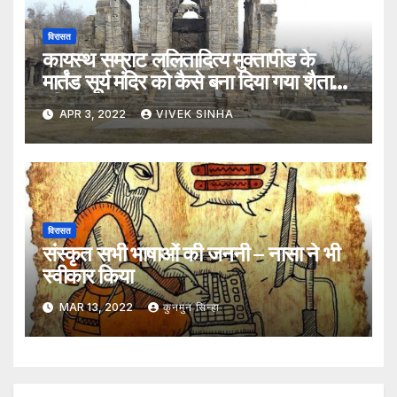
विरासत
कायस्थ सम्राट ललितादित्य मुक्तापीड के
मार्तंड सूर्य मंदिर को कैसे बना दिया गया शैतान
की गुफा
APR 3, 2022
VIVEK SINHA
विरासत
संस्कृत सभी भाषाओं की जननी – नासा ने भी
स्वीकार किया
MAR 13, 2022
कुनमुन सिन्हा