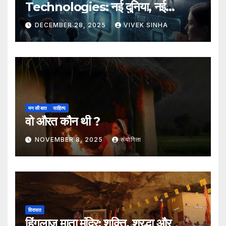
Technologies: नई दुनिया, नई
संभावनाएँ, नया भविष्य
DECEMBER 28, 2025
VIVEK SINHA
मन की बात
साहित्य
वो औरत कौन थी ?
NOVEMBER 8, 2025
संयोगिता
विरासत
हिंगलाज माता मंदिर: शक्ति, श्रद्धा और