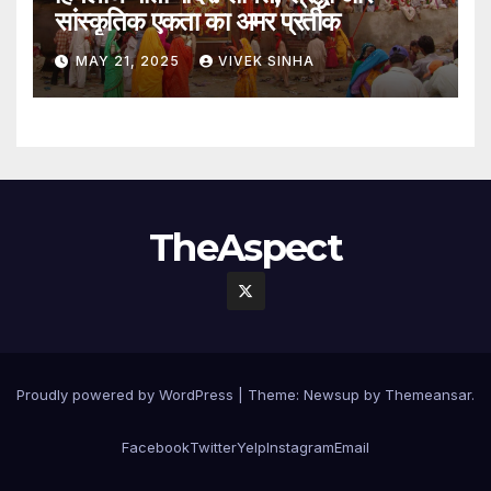
सांस्कृतिक एकता का अमर प्रतीक
MAY 21, 2025
VIVEK SINHA
TheAspect
Proudly powered by WordPress
|
Theme:
Newsup
by
Themeansar
.
Facebook
Twitter
Yelp
Instagram
Email