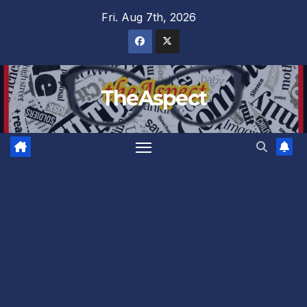
Skip
Fri. Aug 7th, 2026
to
content
TheAspect