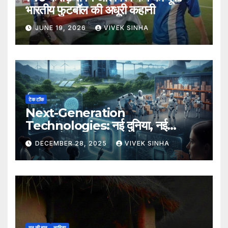
भारतीय फुटबॉल की अधूरी कहानी
JUNE 19, 2026
VIVEK SINHA
टेक टॉक
Next-Generation
Technologies: नई दुनिया, नई
संभावनाएँ, नया भविष्य
DECEMBER 28, 2025
VIVEK SINHA
मन की बात
साहित्य