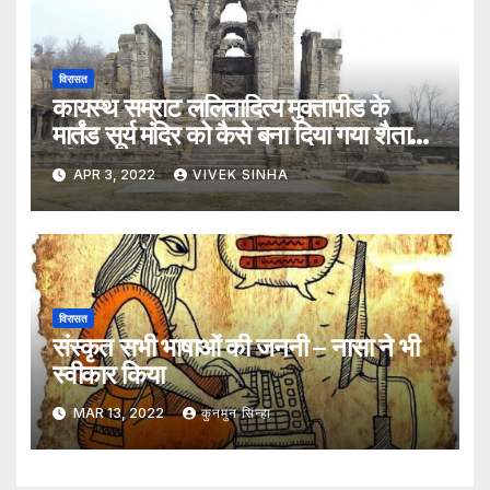
विरासत
कायस्थ सम्राट ललितादित्य मुक्तापीड के
मार्तंड सूर्य मंदिर को कैसे बना दिया गया शैतान
की गुफा
APR 3, 2022
VIVEK SINHA
विरासत
संस्कृत सभी भाषाओं की जननी – नासा ने भी
स्वीकार किया
MAR 13, 2022
कुनमुन सिन्हा